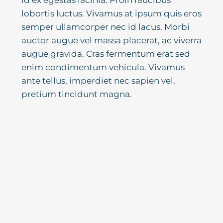
id ex egestas lacinia. Proin faucibus
lobortis luctus. Vivamus at ipsum quis eros
semper ullamcorper nec id lacus. Morbi
auctor augue vel massa placerat, ac viverra
augue gravida. Cras fermentum erat sed
enim condimentum vehicula. Vivamus
ante tellus, imperdiet nec sapien vel,
pretium tincidunt magna.
Praesent id metus porta, dignissim quam
vel, congue augue. Donec bibendum
posuere arcu, ut molestie urna consequat
id. Sed pulvinar velit id hendrerit sagittis.
Integer ultrices suscipit nisl ac
condimentum. Aliquam vitae semper
nulla, ac vulputate nisl. Praesent id
faucibus metus, at dapibus lectus.
Suspendisse elementum libero ut tristique